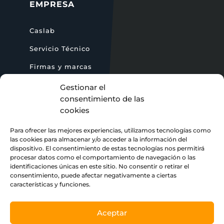
EMPRESA
Caslab
Servicio Técnico
Firmas y marcas
Blog
Gestionar el
consentimiento de las
cookies
CONTACTO
Para ofrecer las mejores experiencias, utilizamos tecnologías como
las cookies para almacenar y/o acceder a la información del
dispositivo. El consentimiento de estas tecnologías nos permitirá
+34 964 255 478

procesar datos como el comportamiento de navegación o las
identificaciones únicas en este sitio. No consentir o retirar el
caslab@caslab.es

consentimiento, puede afectar negativamente a ciertas
características y funciones.
Forcall 4, Grupo San Andrés, 12006

Castellón
Aceptar